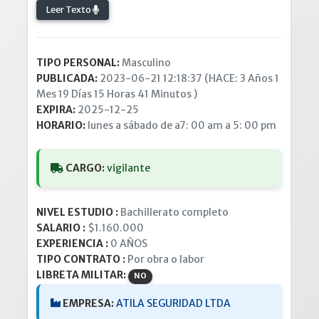
Leer Texto
TIPO PERSONAL:
Masculino
PUBLICADA:
2023-06-21 12:18:37 (HACE: 3 Años 1
Mes 19 Días 15 Horas 41 Minutos )
EXPIRA:
2025-12-25
HORARIO:
lunes a sábado de a7: 00 am a 5: 00 pm
CARGO:
vigilante
NIVEL ESTUDIO :
Bachillerato completo
SALARIO :
$1.160.000
EXPERIENCIA :
0 AÑOS
TIPO CONTRATO :
Por obra o labor
LIBRETA MILITAR:
NO
EMPRESA:
ATILA SEGURIDAD LTDA